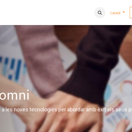
s
Serveis
Blog
Kit digital
Català
somni
a les noves tecnologies per abordar amb èxit els seus p