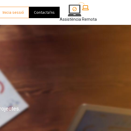
Inicia sessió
Contacta'ns
Assistència Remota
rojectes.