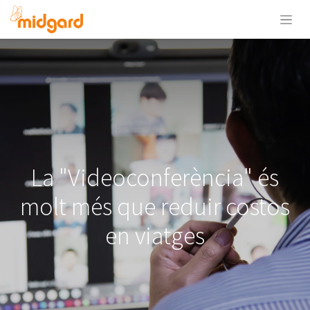
La "Videoconferència" és
molt més que reduir costos
en viatges